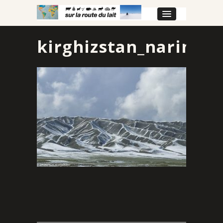
kirghizstan_narin